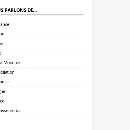
S PARLONS DE…
rance
ue
ier
t
to Monnaie
iliation
prise
gne
nce
tissements