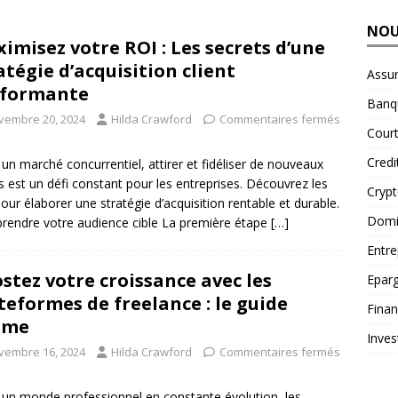
NOU
imisez votre ROI : Les secrets d’une
atégie d’acquisition client
Assu
rformante
Banq
vembre 20, 2024
Hilda Crawford
Commentaires fermés
Court
Credi
un marché concurrentiel, attirer et fidéliser de nouveaux
ts est un défi constant pour les entreprises. Découvrez les
Cryp
pour élaborer une stratégie d’acquisition rentable et durable.
Domic
endre votre audience cible La première étape
[…]
Entre
stez votre croissance avec les
Epar
teformes de freelance : le guide
Fina
ime
Inves
vembre 16, 2024
Hilda Crawford
Commentaires fermés
un monde professionnel en constante évolution, les