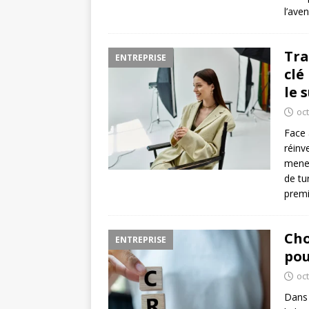
l’ave
Tra
ENTREPRISE
clé
le 
oc
Face 
réinv
mener
de tu
premi
Cho
ENTREPRISE
pou
oc
Dans 