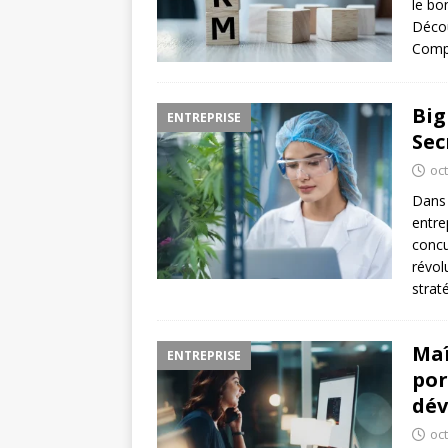
le bo
Décou
Compr
Big
ENTREPRISE
Sec
oc
Dans 
entre
concu
révol
strat
Maî
ENTREPRISE
por
dév
oc