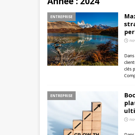
Année :
2024
Max
ENTREPRISE
str
pe
no
Dans 
clien
clés 
Compr
Boo
ENTREPRISE
pla
ult
no
Dans 