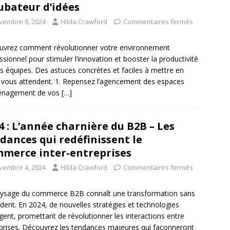
ubateur d’idées
vembre 8, 2024
Hilda Crawford
Commentaires fermés
vrez comment révolutionner votre environnement
ssionnel pour stimuler l’innovation et booster la productivité
s équipes. Des astuces concrètes et faciles à mettre en
 vous attendent. 1. Repensez l’agencement des espaces
énagement de vos
[…]
4 : L’année charnière du B2B – Les
dances qui redéfinissent le
merce inter-entreprises
vembre 4, 2024
Hilda Crawford
Commentaires fermés
ysage du commerce B2B connaît une transformation sans
dent. En 2024, de nouvelles stratégies et technologies
ent, promettant de révolutionner les interactions entre
prises. Découvrez les tendances majeures qui façonneront