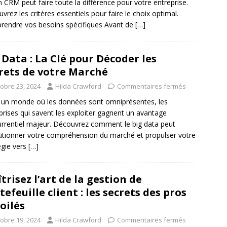
n CRM peut faire toute la différence pour votre entreprise.
vrez les critères essentiels pour faire le choix optimal.
endre vos besoins spécifiques Avant de
[…]
 Data : La Clé pour Décoder les
rets de votre Marché
tobre 23, 2024
Hilda Crawford
Commentaires fermés
un monde où les données sont omniprésentes, les
prises qui savent les exploiter gagnent un avantage
rrentiel majeur. Découvrez comment le big data peut
utionner votre compréhension du marché et propulser votre
égie vers
[…]
trisez l’art de la gestion de
tefeuille client : les secrets des pros
oilés
tobre 19, 2024
Hilda Crawford
Commentaires fermés