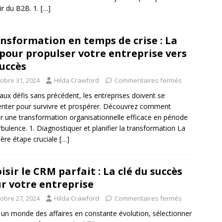
nir du B2B. 1.
[…]
nsformation en temps de crise : La
 pour propulser votre entreprise vers
succès
tobre 31, 2024
Hilda Crawford
Commentaires fermés
aux défis sans précédent, les entreprises doivent se
enter pour survivre et prospérer. Découvrez comment
 une transformation organisationnelle efficace en période
rbulence. 1. Diagnostiquer et planifier la transformation La
ère étape cruciale
[…]
isir le CRM parfait : La clé du succès
r votre entreprise
tobre 27, 2024
Hilda Crawford
Commentaires fermés
un monde des affaires en constante évolution, sélectionner