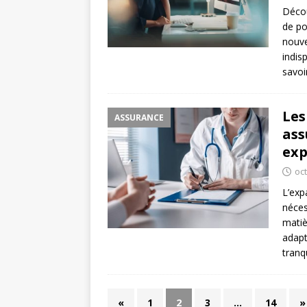
Décou
de po
nouve
indis
savoi
Les
ASSURANCE
ass
exp
oc
L’exp
néces
matiè
adapt
tranqu
«
1
2
3
…
14
»