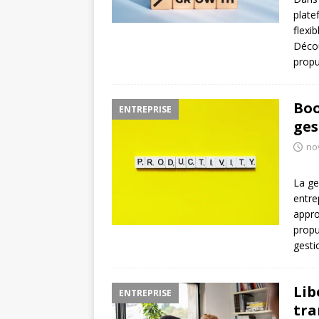
plate
flexi
Décou
propu
Boo
ENTREPRISE
ges
no
La ge
entre
appro
propu
gesti
Lib
ENTREPRISE
tra