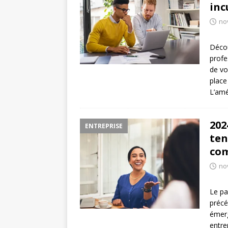
inc
no
Décou
profe
de vo
place
L’am
202
ENTREPRISE
ten
com
no
Le pa
précé
émerg
entre