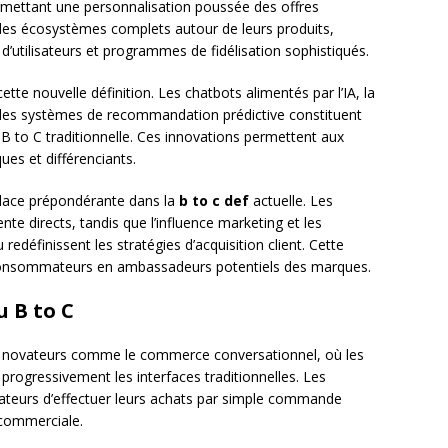
mettant une personnalisation poussée des offres
des écosystèmes complets autour de leurs produits,
’utilisateurs et programmes de fidélisation sophistiqués.
tte nouvelle définition. Les chatbots alimentés par l’IA, la
t les systèmes de recommandation prédictive constituent
n B to C traditionnelle. Ces innovations permettent aux
ues et différenciants.
lace prépondérante dans la
b to c def
actuelle. Les
e directs, tandis que l’influence marketing et les
edéfinissent les stratégies d’acquisition client. Cette
consommateurs en ambassadeurs potentiels des marques.
 B to C
s novateurs comme le commerce conversationnel, où les
 progressivement les interfaces traditionnelles. Les
ateurs d’effectuer leurs achats par simple commande
 commerciale.