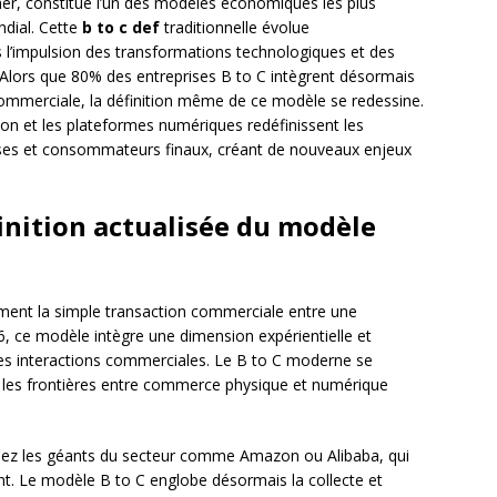
r, constitue l’un des modèles économiques les plus
dial. Cette
b to c def
traditionnelle évolue
 l’impulsion des transformations technologiques et des
rs que 80% des entreprises B to C intègrent désormais
commerciale, la définition même de ce modèle se redessine.
sation et les plateformes numériques redéfinissent les
prises et consommateurs finaux, créant de nouveaux enjeux
finition actualisée du modèle
ent la simple transaction commerciale entre une
, ce modèle intègre une dimension expérientielle et
es interactions commerciales. Le B to C moderne se
 les frontières entre commerce physique et numérique
chez les géants du secteur comme Amazon ou Alibaba, qui
ient. Le modèle B to C englobe désormais la collecte et