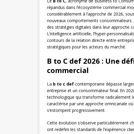
Le
B to C
, acronyme de Business to Consume
répandus dans l’écosystème commercial mon
considérablement à l’approche de 2026, sous
nouveaux comportements consommateurs. Alo
des stratégies digitales dans leur approche 
L’intelligence artificielle, l’hyper-personnali
contours de la relation directe entre entre
stratégiques pour les acteurs du marché.
B to C def 2026 : Une dé
commercial
La
b to c def
contemporaine dépasse largem
entreprise et un consommateur final. En 2026
technologique qui transforme radicalement l
caractérise par une approche omnicanale où
s’estompent progressivement.
Cette évolution s’observe particulièrement 
ont redéfini les standards de l’expérience cl