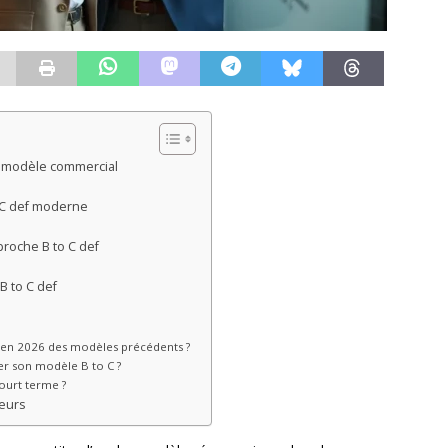
du modèle commercial
o C def moderne
roche B to C def
B to C def
 C en 2026 des modèles précédents ?
r son modèle B to C ?
court terme ?
eurs