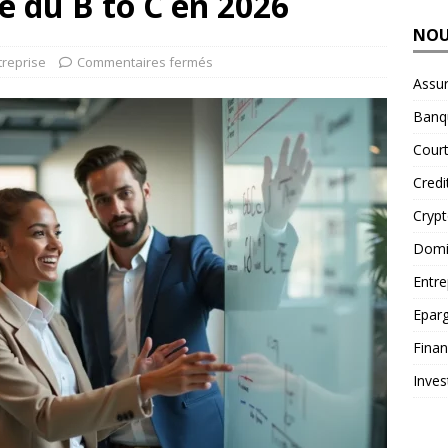
e du B to C en 2026
NOU
treprise
Commentaires fermés
Assu
Banq
Court
Credi
Cryp
Domic
Entre
Epar
Fina
Inves