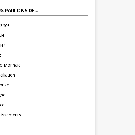
S PARLONS DE…
rance
ue
ier
t
to Monnaie
iliation
prise
gne
nce
tissements