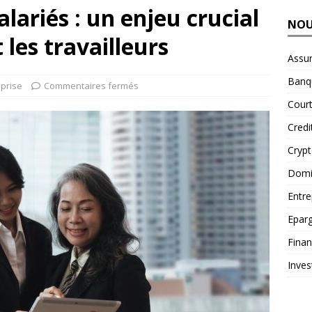
lariés : un enjeu crucial
NOU
 les travailleurs
Assu
Banq
eprise
Commentaires fermés
Court
Credi
Cryp
Domic
Entre
Epar
Fina
Inves