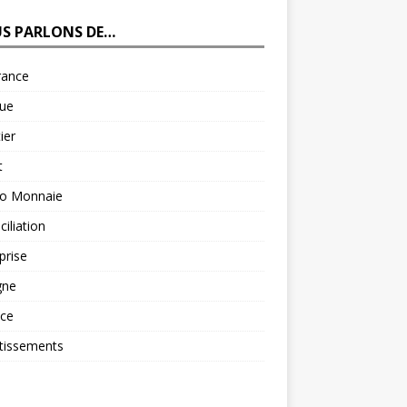
S PARLONS DE…
rance
ue
ier
t
to Monnaie
iliation
prise
gne
nce
tissements