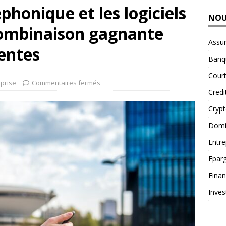
phonique et les logiciels
NOU
combinaison gagnante
Assu
entes
Banq
Court
eprise
Commentaires fermés
Credi
Cryp
Domic
Entre
Epar
Fina
Inves