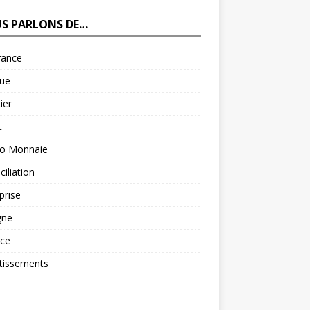
S PARLONS DE…
rance
ue
ier
t
to Monnaie
iliation
prise
gne
nce
tissements