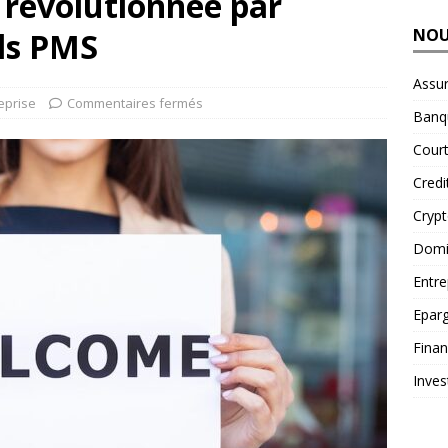
t révolutionnée par
NOU
els PMS
Assu
eprise
Commentaires fermés
Banq
Court
Credi
Cryp
Domic
Entre
Epar
Fina
Inves