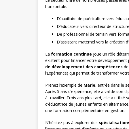
Le secteur offre de nombreuses passerelles e
horizontale:
D’auxiliaire de puériculture vers éduc
D’éducateur vers directeur de structur
De professionnel de terrain vers form
D’assistant maternel vers la création
La
formation continue
joue un rôle déterm
existent pour financer votre développement 
de développement des compétences
de 
l’Expérience) qui permet de transformer vot
Prenez l’exemple de
Marie
, entrée dans le
Après 5 ans d’expérience, elle a validé son di
à travailler. Trois ans plus tard, elle a utili
d’éducatrice de jeunes enfants en alternance. 
une formation complémentaire en gestion.
N’hésitez pas à explorer des
spécialisation
l’accompagnement d’enfants en situation de han