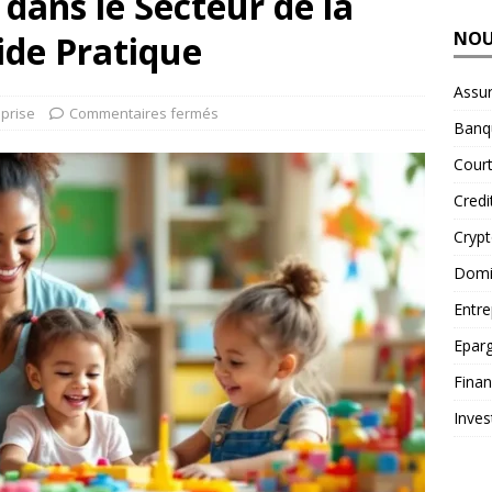
 dans le Secteur de la
NOU
ide Pratique
Assu
eprise
Commentaires fermés
Banq
Court
Credi
Cryp
Domic
Entre
Epar
Fina
Inves