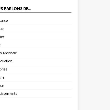
S PARLONS DE…
rance
ue
ier
t
to Monnaie
iliation
prise
gne
nce
tissements