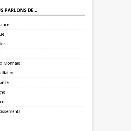
S PARLONS DE…
rance
ue
ier
t
to Monnaie
iliation
prise
gne
nce
tissements