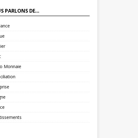
S PARLONS DE…
rance
ue
ier
t
to Monnaie
iliation
prise
gne
nce
tissements