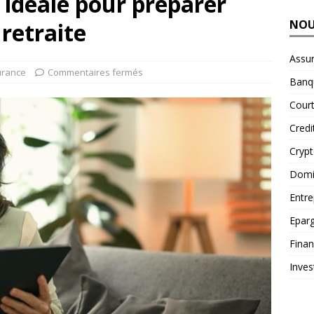
n idéale pour préparer
NOU
retraite
Assu
urance
Commentaires fermés
Banq
Court
Credi
Cryp
Domic
Entre
Epar
Fina
Inves