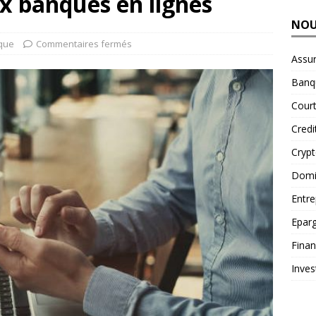
ux banques en lignes
NOU
que
Commentaires fermés
Assu
Banq
Court
Credi
Cryp
Domic
Entre
Epar
Fina
Inves