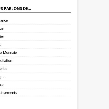
S PARLONS DE…
rance
ue
ier
t
to Monnaie
iliation
prise
gne
nce
tissements