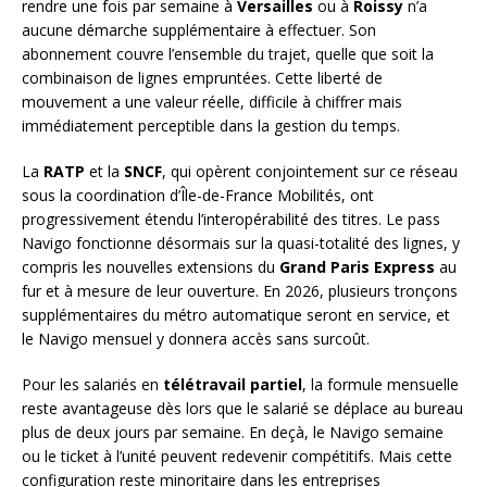
rendre une fois par semaine à
Versailles
ou à
Roissy
n’a
aucune démarche supplémentaire à effectuer. Son
abonnement couvre l’ensemble du trajet, quelle que soit la
combinaison de lignes empruntées. Cette liberté de
mouvement a une valeur réelle, difficile à chiffrer mais
immédiatement perceptible dans la gestion du temps.
La
RATP
et la
SNCF
, qui opèrent conjointement sur ce réseau
sous la coordination d’Île-de-France Mobilités, ont
progressivement étendu l’interopérabilité des titres. Le pass
Navigo fonctionne désormais sur la quasi-totalité des lignes, y
compris les nouvelles extensions du
Grand Paris Express
au
fur et à mesure de leur ouverture. En 2026, plusieurs tronçons
supplémentaires du métro automatique seront en service, et
le Navigo mensuel y donnera accès sans surcoût.
Pour les salariés en
télétravail partiel
, la formule mensuelle
reste avantageuse dès lors que le salarié se déplace au bureau
plus de deux jours par semaine. En deçà, le Navigo semaine
ou le ticket à l’unité peuvent redevenir compétitifs. Mais cette
configuration reste minoritaire dans les entreprises